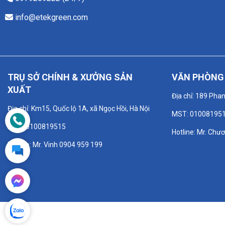
info@etekgreen.com
TRỤ SỞ CHÍNH & XƯỞNG SẢN
VĂN PHÒNG 
XUẤT
Địa chỉ: 189 Pha
Địa chỉ: Km15, Quốc lộ 1A, xã Ngọc Hồi, Hà Nội
MST: 01008195
MST: 0100819515
Hotline: Mr. Chư
Hotline: Mr. Vinh 0904 959 199