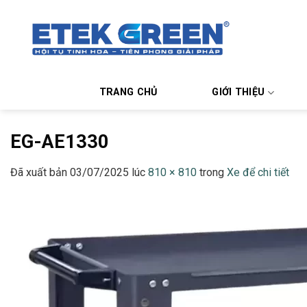
Chuyển
đến
nội
dung
TRANG CHỦ
GIỚI THIỆU
EG-AE1330
Đã xuất bản
03/07/2025
lúc
810 × 810
trong
Xe để chi tiết