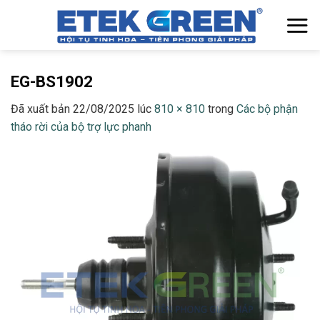
Chuyển
đến
nội
dung
EG-BS1902
Đã xuất bản
22/08/2025
lúc
810 × 810
trong
Các bộ phận
tháo rời của bộ trợ lực phanh