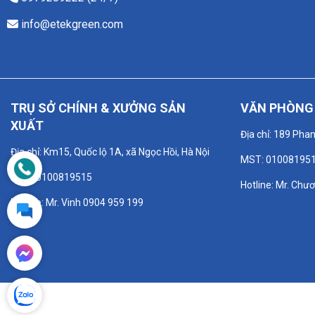
info@etekgreen.com
TRỤ SỞ CHÍNH & XƯỞNG SẢN
VĂN PHÒNG 
XUẤT
Địa chỉ: 189 Pha
Địa chỉ: Km15, Quốc lộ 1A, xã Ngọc Hồi, Hà Nội
MST: 01008195
MST: 0100819515
Hotline: Mr. Chư
Hotline: Mr. Vinh 0904 959 199