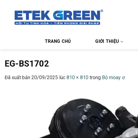
Chuyển
đến
nội
dung
TRANG CHỦ
GIỚI THIỆU
EG-BS1702
Đã xuất bản
20/09/2025
lúc
810 × 810
trong
Bộ moay ơ