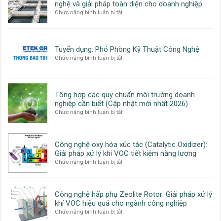
nghệ và giải pháp toàn diện cho doanh nghiệp
ở
Chức năng bình luận bị tắt
Xử
lý
nước
thải
Tuyển dụng: Phó Phòng Kỹ Thuật Công Nghệ
công
ở
Chức năng bình luận bị tắt
nghiệp:
Tuyển
Quy
dụng:
trình,
Phó
công
Phòng
Tổng hợp các quy chuẩn môi trường doanh
nghệ
Kỹ
nghiệp cần biết (Cập nhật mới nhất 2026)
và
Thuật
ở
Chức năng bình luận bị tắt
giải
Công
Tổng
pháp
Nghệ
hợp
toàn
các
diện
Công nghệ oxy hóa xúc tác (Catalytic Oxidizer):
quy
cho
Giải pháp xử lý khí VOC tiết kiệm năng lượng
chuẩn
doanh
ở
Chức năng bình luận bị tắt
môi
nghiệp
Công
trường
nghệ
doanh
oxy
nghiệp
Công nghệ hấp phụ Zeolite Rotor: Giải pháp xử lý
hóa
cần
khí VOC hiệu quả cho ngành công nghiệp
xúc
biết
ở
Chức năng bình luận bị tắt
tác
(Cập
Công
(Catalytic
nhật