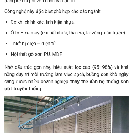
đáng kể chi phí vận hành và bảo trì.
Công nghệ này đặc biệt phù hợp cho các ngành:
Cơ khí chính xác, linh kiện nhựa.
Ô tô – xe máy (chi tiết nhựa, thân vỏ, la-zăng, cản trước).
Thiết bị điện – điện tử.
Nội thất gỗ sơn PU, MDF.
Nhờ cấu trúc gọn nhẹ, hiệu suất lọc cao (95–98%) và khả
năng duy trì môi trường làm việc sạch, buồng sơn khô ngày
càng được nhiều doanh nghiệp
thay thế dần hệ thống sơn
ướt truyền thống
.