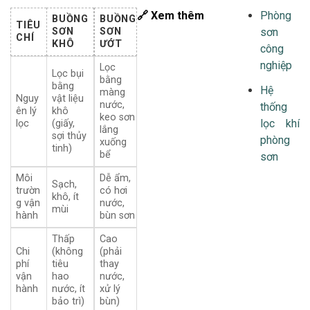
🔗 Xem thêm
Phòng
BUỒNG
BUỒNG
TIÊU
SƠN
SƠN
sơn
CHÍ
KHÔ
ƯỚT
công
nghiệp
Lọc
Lọc bụi
bằng
bằng
Hệ
màng
Nguy
vật liệu
nước,
thống
ên lý
khô
keo sơn
lọc khí
lọc
(giấy,
lắng
sợi thủy
phòng
xuống
tinh)
bể
sơn
Môi
Dễ ẩm,
Sạch,
trườn
có hơi
khô, ít
g vận
nước,
mùi
hành
bùn sơn
Thấp
Cao
Chi
(không
(phải
phí
tiêu
thay
vận
hao
nước,
hành
nước, ít
xử lý
bảo trì)
bùn)