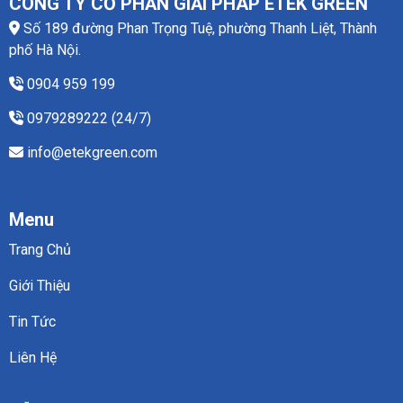
CÔNG TY CỔ PHẦN GIẢI PHÁP ETEK GREEN
nay:
xử
Số 189 đường Phan Trọng Tuệ, phường Thanh Liệt, Thành
giải
lý
pháp
bụi
phố Hà Nội.
và
công
cách
nghiệp
0904 959 199
lựa
chọn
0979289222 (24/7)
phù
hợp
info@etekgreen.com
cho
từng
ngành
công
nghiệp
Menu
Trang Chủ
Giới Thiệu
Tin Tức
Liên Hệ