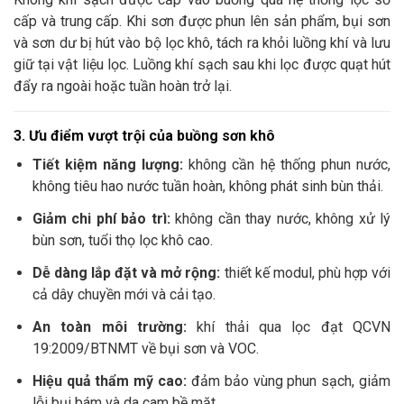
cấp và trung cấp. Khi sơn được phun lên sản phẩm, bụi sơn
và sơn dư bị hút vào bộ lọc khô, tách ra khỏi luồng khí và lưu
giữ tại vật liệu lọc. Luồng khí sạch sau khi lọc được quạt hút
đẩy ra ngoài hoặc tuần hoàn trở lại.
3. Ưu điểm vượt trội của buồng sơn khô
Tiết kiệm năng lượng:
không cần hệ thống phun nước,
không tiêu hao nước tuần hoàn, không phát sinh bùn thải.
Giảm chi phí bảo trì:
không cần thay nước, không xử lý
bùn sơn, tuổi thọ lọc khô cao.
Dễ dàng lắp đặt và mở rộng:
thiết kế modul, phù hợp với
cả dây chuyền mới và cải tạo.
An toàn môi trường:
khí thải qua lọc đạt QCVN
19:2009/BTNMT về bụi sơn và VOC.
Hiệu quả thẩm mỹ cao:
đảm bảo vùng phun sạch, giảm
lỗi bụi bám và da cam bề mặt.