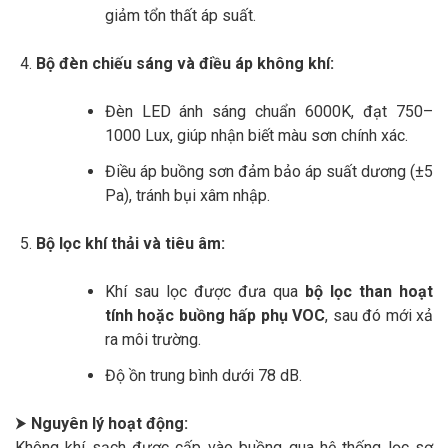
giảm tổn thất áp suất.
Bộ đèn chiếu sáng và điều áp không khí:
Đèn LED ánh sáng chuẩn 6000K, đạt 750–
1000 Lux, giúp nhận biết màu sơn chính xác.
Điều áp buồng sơn đảm bảo áp suất dương (±5
Pa), tránh bụi xâm nhập.
Bộ lọc khí thải và tiêu âm:
Khí sau lọc được đưa qua
bộ lọc than hoạt
tính hoặc buồng hấp phụ VOC
, sau đó mới xả
ra môi trường.
Độ ồn trung bình dưới 78 dB.
⮞
Nguyên lý hoạt động:
Không khí sạch được cấp vào buồng qua hệ thống lọc sơ