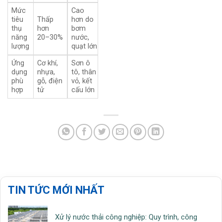
Mức
Cao
tiêu
Thấp
hơn do
thụ
hơn
bơm
năng
20–30%
nước,
lượng
quạt lớn
Ứng
Cơ khí,
Sơn ô
dụng
nhựa,
tô, thân
phù
gỗ, điện
vỏ, kết
hợp
tử
cấu lớn
TIN TỨC MỚI NHẤT
Xử lý nước thải công nghiệp: Quy trình, công