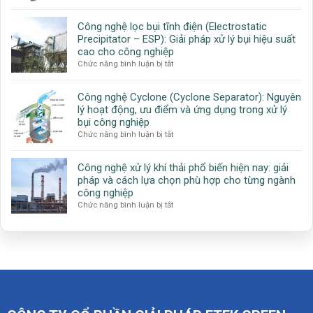
nghệ
Oxidizer):
mới
hấp
Giải
nhất
Công nghệ lọc bụi tĩnh điện (Electrostatic
phụ
pháp
2026)
Precipitator – ESP): Giải pháp xử lý bụi hiệu suất
Zeolite
xử
cao cho công nghiệp
Rotor:
lý
ở
Chức năng bình luận bị tắt
Giải
khí
Công
pháp
VOC
nghệ
xử
tiết
Công nghệ Cyclone (Cyclone Separator): Nguyên
lọc
lý
kiệm
lý hoạt động, ưu điểm và ứng dụng trong xử lý
bụi
khí
năng
bụi công nghiệp
tĩnh
VOC
lượng
ở
Chức năng bình luận bị tắt
điện
hiệu
Công
(Electrostatic
quả
nghệ
Precipitator
cho
Công nghệ xử lý khí thải phổ biến hiện nay: giải
Cyclone
–
ngành
pháp và cách lựa chọn phù hợp cho từng ngành
(Cyclone
ESP):
công
công nghiệp
Separator):
Giải
nghiệp
ở
Chức năng bình luận bị tắt
Nguyên
pháp
Công
lý
xử
nghệ
hoạt
lý
xử
động,
bụi
lý
ưu
hiệu
khí
điểm
suất
thải
và
cao
phổ
ứng
cho
biến
dụng
công
hiện
trong
nghiệp