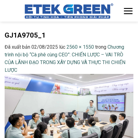
Chuyển
đến
nội
dung
GJ1A9705_1
Đã xuất bản
02/08/2025
lúc
2560 × 1550
trong
Chương
trình nội bộ “Cà phê cùng CEO”: CHIẾN LƯỢC – VAI TRÒ
CỦA LÃNH ĐẠO TRONG XÂY DỰNG VÀ THỰC THI CHIẾN
LƯỢC