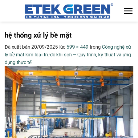
Chuyển
đến
nội
dung
hệ thống xử lý bề mặt
Đã xuất bản
20/09/2025
lúc
599 × 449
trong
Công nghệ xử
lý bề mặt kim loại trước khi sơn – Quy trình, kỹ thuật và ứng
dụng thực tế