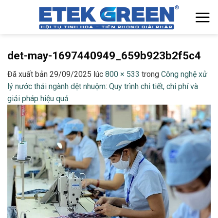
Chuyển
đến
nội
dung
det-may-1697440949_659b923b2f5c4
Đã xuất bản
29/09/2025
lúc
800 × 533
trong
Công nghệ xử
lý nước thải ngành dệt nhuộm: Quy trình chi tiết, chi phí và
giải pháp hiệu quả