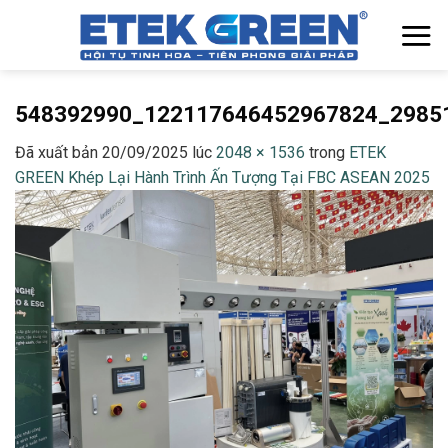
Chuyển
đến
nội
dung
548392990_122117646452967824_2985
Đã xuất bản
20/09/2025
lúc
2048 × 1536
trong
ETEK
GREEN Khép Lại Hành Trình Ấn Tượng Tại FBC ASEAN 2025