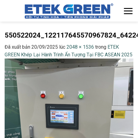
Chuyển
đến
nội
dung
550522024_122117645570967824_6422
Đã xuất bản
20/09/2025
lúc
2048 × 1536
trong
ETEK
GREEN Khép Lại Hành Trình Ấn Tượng Tại FBC ASEAN 2025