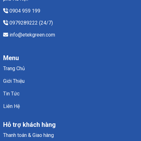
và
công
cách
nghiệp
0904 959 199
lựa
chọn
0979289222 (24/7)
phù
hợp
info@etekgreen.com
cho
từng
ngành
công
nghiệp
Menu
Trang Chủ
Giới Thiệu
Tin Tức
Liên Hệ
Hỗ trợ khách hàng
Thanh toán & Giao hàng