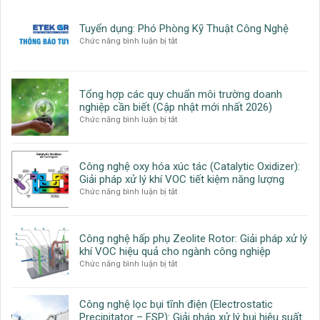
nước
thải
Tuyển dụng: Phó Phòng Kỹ Thuật Công Nghệ
công
ở
Chức năng bình luận bị tắt
nghiệp:
Tuyển
Quy
dụng:
trình,
Phó
công
Phòng
Tổng hợp các quy chuẩn môi trường doanh
nghệ
Kỹ
nghiệp cần biết (Cập nhật mới nhất 2026)
và
Thuật
ở
Chức năng bình luận bị tắt
giải
Công
Tổng
pháp
Nghệ
hợp
toàn
các
diện
Công nghệ oxy hóa xúc tác (Catalytic Oxidizer):
quy
cho
Giải pháp xử lý khí VOC tiết kiệm năng lượng
chuẩn
doanh
ở
Chức năng bình luận bị tắt
môi
nghiệp
Công
trường
nghệ
doanh
oxy
nghiệp
Công nghệ hấp phụ Zeolite Rotor: Giải pháp xử lý
hóa
cần
khí VOC hiệu quả cho ngành công nghiệp
xúc
biết
ở
Chức năng bình luận bị tắt
tác
(Cập
Công
(Catalytic
nhật
nghệ
Oxidizer):
mới
hấp
Giải
nhất
Công nghệ lọc bụi tĩnh điện (Electrostatic
phụ
pháp
2026)
Precipitator – ESP): Giải pháp xử lý bụi hiệu suất