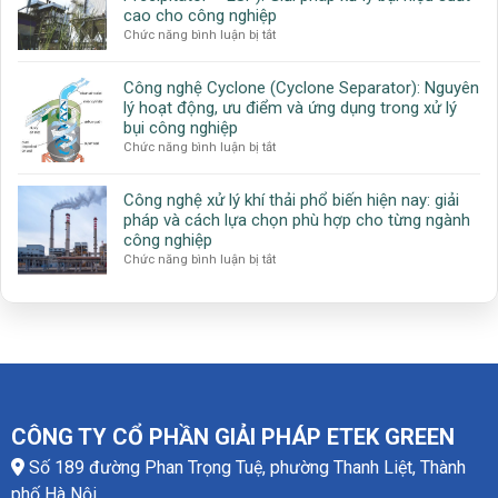
Zeolite
xử
cao cho công nghiệp
Rotor:
lý
ở
Chức năng bình luận bị tắt
Giải
khí
Công
pháp
VOC
nghệ
xử
tiết
Công nghệ Cyclone (Cyclone Separator): Nguyên
lọc
lý
kiệm
lý hoạt động, ưu điểm và ứng dụng trong xử lý
bụi
khí
năng
bụi công nghiệp
tĩnh
VOC
lượng
ở
Chức năng bình luận bị tắt
điện
hiệu
Công
(Electrostatic
quả
nghệ
Precipitator
cho
Công nghệ xử lý khí thải phổ biến hiện nay: giải
Cyclone
–
ngành
pháp và cách lựa chọn phù hợp cho từng ngành
(Cyclone
ESP):
công
công nghiệp
Separator):
Giải
nghiệp
ở
Chức năng bình luận bị tắt
Nguyên
pháp
Công
lý
xử
nghệ
hoạt
lý
xử
động,
bụi
lý
ưu
hiệu
khí
điểm
suất
thải
và
cao
phổ
ứng
cho
biến
dụng
công
hiện
trong
CÔNG TY CỔ PHẦN GIẢI PHÁP ETEK GREEN
nghiệp
nay:
xử
Số 189 đường Phan Trọng Tuệ, phường Thanh Liệt, Thành
giải
lý
pháp
bụi
phố Hà Nội.