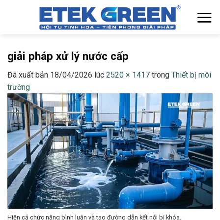
Chuyển
đến
nội
dung
giải pháp xử lý nước cấp
Đã xuất bản
18/04/2026
lúc
2520 × 1417
trong
Thiết bị môi
trường
Hiện cả chức năng bình luận và tạo đường dẫn kết nối bị khóa.