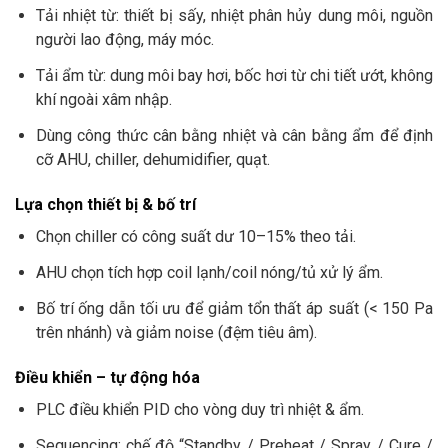
Tải nhiệt từ: thiết bị sấy, nhiệt phân hủy dung môi, nguồn
người lao động, máy móc.
Tải ẩm từ: dung môi bay hơi, bốc hơi từ chi tiết ướt, không
khí ngoài xâm nhập.
Dùng công thức cân bằng nhiệt và cân bằng ẩm để định
cỡ AHU, chiller, dehumidifier, quạt.
Lựa chọn thiết bị & bố trí
Chọn chiller có công suất dư 10–15% theo tải.
AHU chọn tích hợp coil lạnh/coil nóng/tủ xử lý ẩm.
Bố trí ống dẫn tối ưu để giảm tổn thất áp suất (< 150 Pa
trên nhánh) và giảm noise (đệm tiêu âm).
Điều khiển – tự động hóa
PLC điều khiển PID cho vòng duy trì nhiệt & ẩm.
Sequencing: chế độ “Standby / Preheat / Spray / Cure /