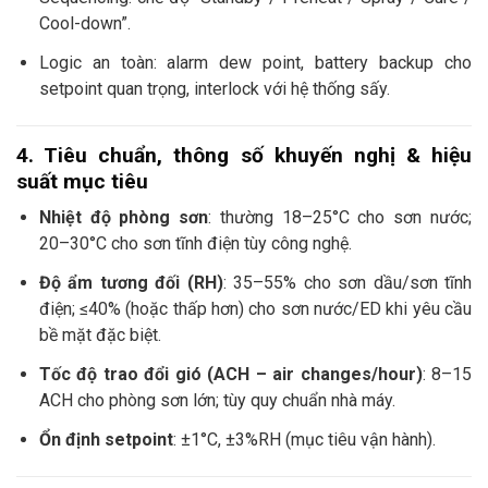
Cool-down”.
Logic an toàn: alarm dew point, battery backup cho
setpoint quan trọng, interlock với hệ thống sấy.
4. Tiêu chuẩn, thông số khuyến nghị & hiệu
suất mục tiêu
Nhiệt độ phòng sơn
: thường 18–25°C cho sơn nước;
20–30°C cho sơn tĩnh điện tùy công nghệ.
Độ ẩm tương đối (RH)
: 35–55% cho sơn dầu/sơn tĩnh
điện; ≤40% (hoặc thấp hơn) cho sơn nước/ED khi yêu cầu
bề mặt đặc biệt.
Tốc độ trao đổi gió (ACH – air changes/hour)
: 8–15
ACH cho phòng sơn lớn; tùy quy chuẩn nhà máy.
Ổn định setpoint
: ±1°C, ±3%RH (mục tiêu vận hành).