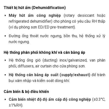
Thiết bị hút ẩm (Dehumidification)
Máy hút ẩm công nghiệp
(rotary desiccant hoặc
refrigerated dehumidifier) cho phòng có yêu cầu RH thấp
(ví dụ phòng sơn ED/ED pre-treatment).
Đường ống thoát nước ngưng, bồn thu, hệ thống xử lý
nước ngưng.
Hệ thống phân phối không khí và cân bằng áp
Hệ thống ống gió (ducting) inox/galvanized, van phân
phối, diffusers, air curtain cho cửa phòng sơn.
Hệ thống cân bằng áp suất (supply/exhaust)
để tránh
bụi xâm nhập và kiểm soát dòng khí.
Cảm biến & bộ điều khiển
Cảm biến nhiệt độ độ ẩm cấp độ công nghiệp
(±0.3°C,
±1%RH).