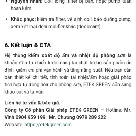
Nguyên nhân:
Coil icing, filter bị bẩn, hoặc pump tuần
hoàn kém.
Khắc phục:
kiểm tra filter, vệ sinh coil, bảo dưỡng pump,
xem xét loại dehumidifier khác (desiccant).
6. Kết luận & CTA
Hệ thống kiểm soát độ ẩm và nhiệt độ phòng sơn
là
khoản đầu tư chiến lược mang lại chất lượng sản phẩm ổn
định, giảm chi phí vận hành và tăng năng suất. Nếu bạn cần
bản thiết kế chi tiết, tính toán tải nhiệt/ẩm hoặc giải pháp
tích hợp tự động hóa cho phòng sơn, ETEK GREEN sẵn sàng
khảo sát và tư vấn.
Liên hệ tư vấn & báo giá:
Công ty Cổ phần Giải pháp ETEK GREEN
— Hotline:
Mr.
Vinh 0904 959 199 | Mr. Chương 0979 289 222
Website:
https://etekgreen.com