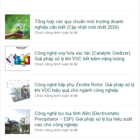
nghiệp:
Tuyển
Quy
dụng:
trình,
Phó
công
Phòng
Tổng hợp các quy chuẩn môi trường doanh
nghệ
Kỹ
nghiệp cần biết (Cập nhật mới nhất 2026)
và
Thuật
ở
Chức năng bình luận bị tắt
giải
Công
Tổng
pháp
Nghệ
hợp
toàn
các
diện
Công nghệ oxy hóa xúc tác (Catalytic Oxidizer):
quy
cho
Giải pháp xử lý khí VOC tiết kiệm năng lượng
chuẩn
doanh
ở
Chức năng bình luận bị tắt
môi
nghiệp
Công
trường
nghệ
doanh
oxy
nghiệp
Công nghệ hấp phụ Zeolite Rotor: Giải pháp xử lý
hóa
cần
khí VOC hiệu quả cho ngành công nghiệp
xúc
biết
ở
Chức năng bình luận bị tắt
tác
(Cập
Công
(Catalytic
nhật
nghệ
Oxidizer):
mới
hấp
Giải
nhất
Công nghệ lọc bụi tĩnh điện (Electrostatic
phụ
pháp
2026)
Precipitator – ESP): Giải pháp xử lý bụi hiệu suất
Zeolite
xử
cao cho công nghiệp
Rotor:
lý
ở
Chức năng bình luận bị tắt
Giải
khí
Công
pháp
VOC