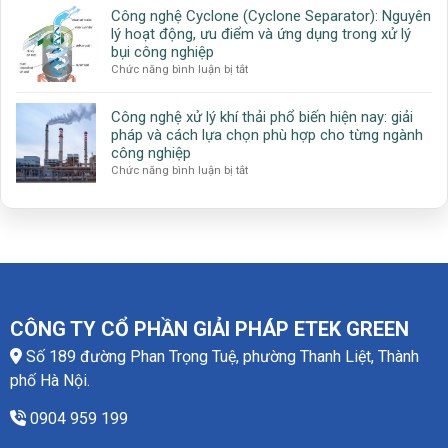
nghệ
xử
tiết
Công nghệ Cyclone (Cyclone Separator): Nguyên
lọc
lý
kiệm
lý hoạt động, ưu điểm và ứng dụng trong xử lý
bụi
khí
năng
bụi công nghiệp
tĩnh
VOC
lượng
ở
Chức năng bình luận bị tắt
điện
hiệu
Công
(Electrostatic
quả
nghệ
Precipitator
cho
Công nghệ xử lý khí thải phổ biến hiện nay: giải
Cyclone
–
ngành
pháp và cách lựa chọn phù hợp cho từng ngành
(Cyclone
ESP):
công
công nghiệp
Separator):
Giải
nghiệp
ở
Chức năng bình luận bị tắt
Nguyên
pháp
Công
lý
xử
nghệ
hoạt
lý
xử
động,
bụi
lý
ưu
hiệu
khí
điểm
suất
thải
và
cao
phổ
ứng
cho
biến
dụng
công
hiện
trong
CÔNG TY CỔ PHẦN GIẢI PHÁP ETEK GREEN
nghiệp
nay:
xử
Số 189 đường Phan Trọng Tuệ, phường Thanh Liệt, Thành
giải
lý
pháp
bụi
phố Hà Nội.
và
công
cách
nghiệp
0904 959 199
lựa
chọn