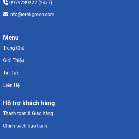
0979289222 (24/7)
phù
hợp
info@etekgreen.com
cho
từng
ngành
công
nghiệp
Menu
Trang Chủ
Giới Thiệu
Tin Tức
Liên Hệ
Hỗ trợ khách hàng
Thanh toán & Giao hàng
Chính sách bảo hành