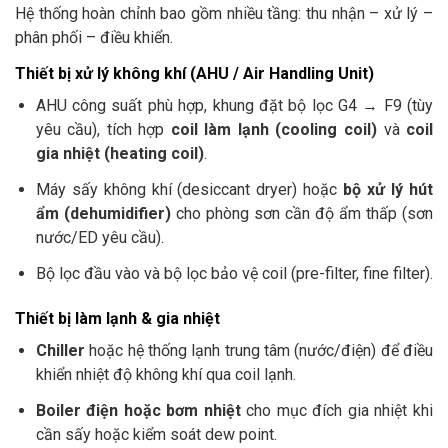
Hệ thống hoàn chỉnh bao gồm nhiều tầng: thu nhận – xử lý –
phân phối – điều khiển.
Thiết bị xử lý không khí (AHU / Air Handling Unit)
AHU công suất phù hợp, khung đặt bộ lọc G4 → F9 (tùy
yêu cầu), tích hợp
coil làm lạnh (cooling coil)
và
coil
gia nhiệt (heating coil)
.
Máy sấy không khí (desiccant dryer) hoặc
bộ xử lý hút
ẩm (dehumidifier)
cho phòng sơn cần độ ẩm thấp (sơn
nước/ED yêu cầu).
Bộ lọc đầu vào và bộ lọc bảo vệ coil (pre-filter, fine filter).
Thiết bị làm lạnh & gia nhiệt
Chiller
hoặc hệ thống lạnh trung tâm (nước/điện) để điều
khiển nhiệt độ không khí qua coil lạnh.
Boiler điện hoặc bơm nhiệt
cho mục đích gia nhiệt khi
cần sấy hoặc kiểm soát dew point.