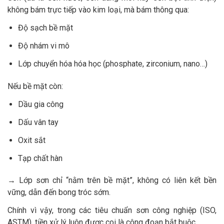
không bám trực tiếp vào kim loại, mà bám thông qua:
Độ sạch bề mặt
Độ nhám vi mô
Lớp chuyển hóa hóa học (phosphate, zirconium, nano…)
Nếu bề mặt còn:
Dầu gia công
Dấu vân tay
Oxit sắt
Tạp chất hàn
→ Lớp sơn chỉ “nằm trên bề mặt”, không có liên kết bền
vững, dẫn đến bong tróc sớm.
Chính vì vậy, trong các tiêu chuẩn sơn công nghiệp (ISO,
ASTM), tiền xử lý luôn được coi là công đoạn bắt buộc.