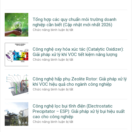
nghiệp:
Tuyển
Quy
dụng:
trình,
Phó
công
Phòng
Tổng hợp các quy chuẩn môi trường doanh
nghệ
Kỹ
nghiệp cần biết (Cập nhật mới nhất 2026)
và
Thuật
ở
Chức năng bình luận bị tắt
giải
Công
Tổng
pháp
Nghệ
hợp
toàn
các
diện
Công nghệ oxy hóa xúc tác (Catalytic Oxidizer):
quy
cho
Giải pháp xử lý khí VOC tiết kiệm năng lượng
chuẩn
doanh
ở
Chức năng bình luận bị tắt
môi
nghiệp
Công
trường
nghệ
doanh
oxy
nghiệp
Công nghệ hấp phụ Zeolite Rotor: Giải pháp xử lý
hóa
cần
khí VOC hiệu quả cho ngành công nghiệp
xúc
biết
ở
Chức năng bình luận bị tắt
tác
(Cập
Công
(Catalytic
nhật
nghệ
Oxidizer):
mới
hấp
Giải
nhất
Công nghệ lọc bụi tĩnh điện (Electrostatic
phụ
pháp
2026)
Precipitator – ESP): Giải pháp xử lý bụi hiệu suất
Zeolite
xử
cao cho công nghiệp
Rotor:
lý
ở
Chức năng bình luận bị tắt
Giải
khí
Công
pháp
VOC
nghệ