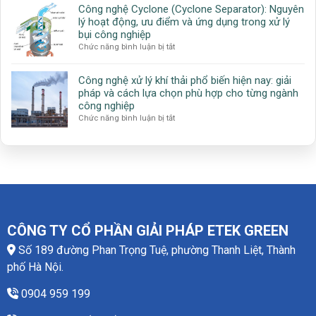
xử
tiết
Công nghệ Cyclone (Cyclone Separator): Nguyên
lọc
lý
kiệm
lý hoạt động, ưu điểm và ứng dụng trong xử lý
bụi
khí
năng
bụi công nghiệp
tĩnh
VOC
lượng
ở
Chức năng bình luận bị tắt
điện
hiệu
Công
(Electrostatic
quả
nghệ
Precipitator
cho
Công nghệ xử lý khí thải phổ biến hiện nay: giải
Cyclone
–
ngành
pháp và cách lựa chọn phù hợp cho từng ngành
(Cyclone
ESP):
công
công nghiệp
Separator):
Giải
nghiệp
ở
Chức năng bình luận bị tắt
Nguyên
pháp
Công
lý
xử
nghệ
hoạt
lý
xử
động,
bụi
lý
ưu
hiệu
khí
điểm
suất
thải
và
cao
phổ
ứng
cho
biến
dụng
công
hiện
trong
CÔNG TY CỔ PHẦN GIẢI PHÁP ETEK GREEN
nghiệp
nay:
xử
Số 189 đường Phan Trọng Tuệ, phường Thanh Liệt, Thành
giải
lý
pháp
bụi
phố Hà Nội.
và
công
cách
nghiệp
0904 959 199
lựa
chọn