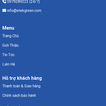
0979289222 (24/7)
phù
hợp
info@etekgreen.com
cho
từng
ngành
công
nghiệp
Menu
Trang Chủ
Giới Thiệu
Tin Tức
Liên Hệ
Hỗ trợ khách hàng
Thanh toán & Giao hàng
Chính sách bảo hành