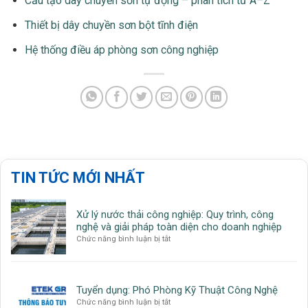
Cấu tạo dây chuyền sơn tự động – phân tích từ A–Z
Thiết bị dây chuyền sơn bột tĩnh điện
Hệ thống điều áp phòng sơn công nghiệp
TIN TỨC MỚI NHẤT
Xử lý nước thải công nghiệp: Quy trình, công
nghệ và giải pháp toàn diện cho doanh nghiệp
ở
Chức năng bình luận bị tắt
Xử
lý
nước
thải
Tuyển dụng: Phó Phòng Kỹ Thuật Công Nghệ
công
ở
Chức năng bình luận bị tắt