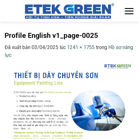
Chuyển
đến
nội
dung
Profile English v1_page-0025
Đã xuất bản
03/04/2025
lúc
1241 × 1755
trong
Hồ sơ năng
lực