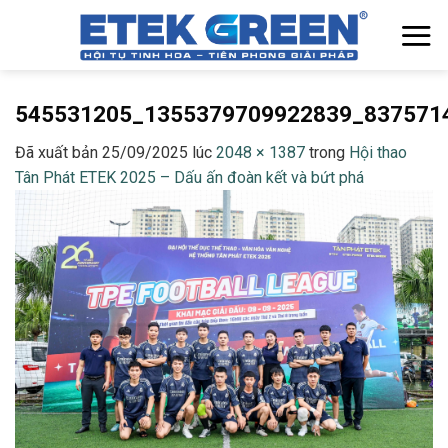
Chuyển
đến
nội
dung
545531205_1355379709922839_837571
Đã xuất bản
25/09/2025
lúc
2048 × 1387
trong
Hội thao
Tân Phát ETEK 2025 – Dấu ấn đoàn kết và bứt phá