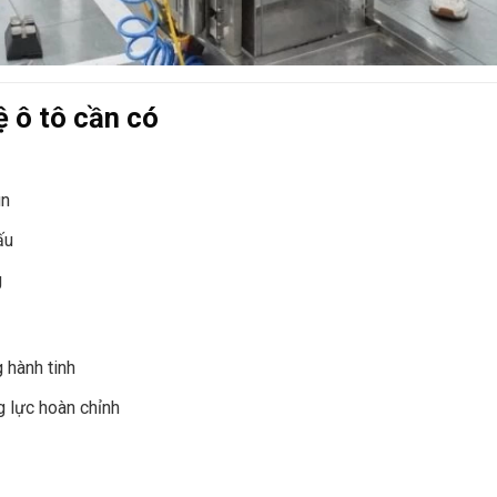
 ô tô cần có
un
ấu
g
 hành tinh
g lực hoàn chỉnh