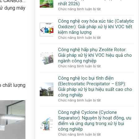
thức CANBUS…
Phòng
nhất 2026)
công
Kỹ
 sử dụng máy
ở
Chức năng bình luận bị tắt
nghệ
Thuật
Tổng
và
Công
hợp
Công nghệ oxy hóa xúc tác (Catalytic
giải
Nghệ
các
Oxidizer): Giải pháp xử lý khí VOC tiết
pháp
quy
toàn
kiệm năng lượng
chuẩn
diện
ở
Chức năng bình luận bị tắt
môi
cho
Công
trường
doanh
nghệ
Công nghệ hấp phụ Zeolite Rotor:
doanh
nghiệp
oxy
Giải pháp xử lý khí VOC hiệu quả cho
nghiệp
hóa
ngành công nghiệp
cần
xúc
ở
Chức năng bình luận bị tắt
biết
tác
Công
(Cập
(Catalytic
nghệ
Công nghệ lọc bụi tĩnh điện
nhật
Oxidizer):
hấp
mới
(Electrostatic Precipitator – ESP):
o chất lượng
Giải
phụ
nhất
Giải pháp xử lý bụi hiệu suất cao cho
pháp
Zeolite
2026)
công nghiệp
xử
Rotor:
ở
Chức năng bình luận bị tắt
lý
Giải
Công
khí
pháp
nghệ
VOC
Công nghệ Cyclone (Cyclone
xử
lọc
tiết
Separator): Nguyên lý hoạt động, ưu
lý
bụi
kiệm
điểm và ứng dụng trong xử lý bụi
khí
tĩnh
năng
công nghiệp
VOC
điện
lượng
ở
Chức năng bình luận bị tắt
hiệu
(Electrostatic