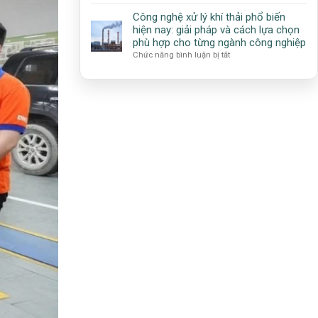
Công
quả
Precipitator
nghệ
cho
Công nghệ xử lý khí thải phổ biến
–
Cyclone
ngành
hiện nay: giải pháp và cách lựa chọn
ESP):
(Cyclone
công
phù hợp cho từng ngành công nghiệp
Giải
Separator):
nghiệp
ở
Chức năng bình luận bị tắt
pháp
Nguyên
Công
xử
lý
nghệ
lý
hoạt
xử
bụi
động,
lý
hiệu
ưu
khí
suất
điểm
thải
cao
và
phổ
cho
ứng
biến
công
dụng
hiện
nghiệp
trong
nay:
xử
giải
lý
pháp
bụi
và
công
cách
nghiệp
lựa
chọn
phù
hợp
cho
từng
ngành