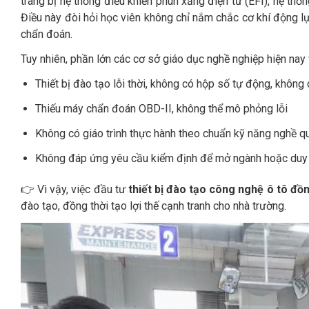
trang bị hệ thống điều khiển phun xăng điện tử (EFI), hệ th
Điều này đòi hỏi học viên không chỉ nắm chắc cơ khí động l
chẩn đoán.
Tuy nhiên, phần lớn các cơ sở giáo dục nghề nghiệp hiện nay
Thiết bị đào tạo lỗi thời, không có hộp số tự động, không 
Thiếu máy chẩn đoán OBD-II, không thể mô phỏng lỗi
Không có giáo trình thực hành theo chuẩn kỹ năng nghề q
Không đáp ứng yêu cầu kiểm định để mở ngành hoặc duy 
👉 Vì vậy, việc đầu tư
thiết bị đào tạo công nghệ ô tô đồng
đào tạo, đồng thời tạo lợi thế cạnh tranh cho nhà trường.