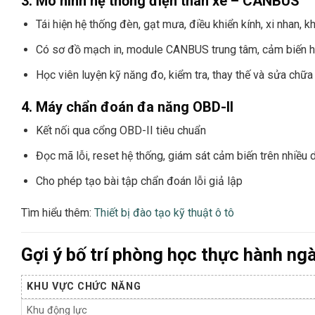
3. Mô hình hệ thống điện thân xe – CANBUS
Tái hiện hệ thống đèn, gạt mưa, điều khiển kính, xi nhan, 
Có sơ đồ mạch in, module CANBUS trung tâm, cảm biến h
Học viên luyện kỹ năng đo, kiểm tra, thay thế và sửa chữa 
4. Máy chẩn đoán đa năng OBD-II
Kết nối qua cổng OBD-II tiêu chuẩn
Đọc mã lỗi, reset hệ thống, giám sát cảm biến trên nhiều
Cho phép tạo bài tập chẩn đoán lỗi giả lập
Tìm hiểu thêm:
Thiết bị đào tạo kỹ thuật ô tô
Gợi ý bố trí phòng học thực hành ng
KHU VỰC CHỨC NĂNG
Khu động lực