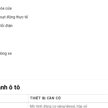
khóa cửa
oạt động thực tế
lỗi điện
 dòng xe
ành ô tô
THIẾT BỊ CẦN CÓ
Mô hình động cơ xăng/diesel, hộp số