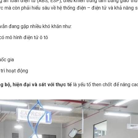
ống an toàn điện tử (ABS, ESP), điều khiển trung tâm bằng giao 
ực mà còn phải hiểu sâu về hệ thống điện – điện tử và khả năng
 vẫn đang gặp nhiều khó khăn như:
có mô hình điện tử ô tô
uốc gia
trì hoạt động
 bộ, hiện đại và sát với thực tế
là yếu tố then chốt để nâng ca