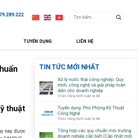
79.289.222
Search
for:
TUYỂN DỤNG
LIÊN HỆ
TIN TỨC MỚI NHẤT
chuẩn
Xử lý nước thải công nghiệp: Quy
trình, công nghệ và giải pháp toàn
diện cho doanh nghiệp
ở
Chức năng bình luận bị tắt
Xử
kỹ thuật
lý
Tuyển dụng: Phó Phòng Kỹ Thuật
nước
Công Nghệ
thải
ở
Chức năng bình luận bị tắt
công
Tuyển
nghiệp:
dụng:
Tổng hợp các quy chuẩn môi trường
gày nay được
Quy
Phó
doanh nghiệp cần biết (Cập nhật mới
trình,