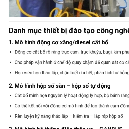
Danh mục thiết bị đào tạo công nghệ
1. Mô hình động cơ xăng/diesel cắt bổ
Động cơ cắt bổ rõ ràng trục cam, trục khuỷu, bugi, kim ph
Cho phép vận hành ở chế độ quay chậm để quan sát cơ c
Học viên học tháo lắp, nhận biết chi tiết, phân tích hư hỏn
2. Mô hình hộp số sàn – hộp số tự động
Cắt bổ minh họa nguyên lý hoạt động ly hợp, bộ bánh răng
Có thể kết nối với động cơ mô hình để tạo thành cụm độn
Rèn luyện kỹ năng tháo lắp – kiểm tra – lắp ráp hộp số