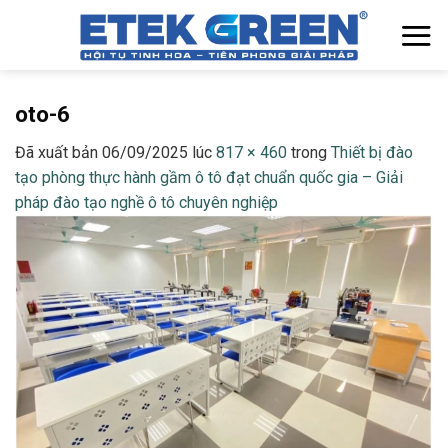
Chuyển
đến
nội
dung
oto-6
Đã xuất bản
06/09/2025
lúc
817 × 460
trong
Thiết bị đào
tạo phòng thực hành gầm ô tô đạt chuẩn quốc gia – Giải
pháp đào tạo nghề ô tô chuyên nghiệp