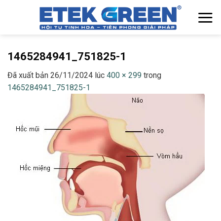
Chuyển
đến
nội
dung
1465284941_751825-1
Đã xuất bản
26/11/2024
lúc
400 × 299
trong
1465284941_751825-1