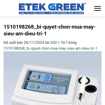
Chuyển
đến
nội
dung
1510198268_bi-quyet-chon-mua-may-
sieu-am-dieu-tri-1
Đã xuất bản
26/11/2024
lúc
600 × 567
trong
1510198268_bi-quyet-chon-mua-may-sieu-am-dieu-tri-1