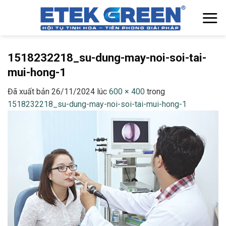
Chuyển
đến
nội
dung
1518232218_su-dung-may-noi-soi-tai-
mui-hong-1
Đã xuất bản
26/11/2024
lúc
600 × 400
trong
1518232218_su-dung-may-noi-soi-tai-mui-hong-1