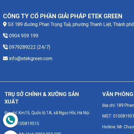
CÔNG TY CỔ PHẦN GIẢI PHÁP ETEK GREEN
Số 189 đường Phan Trọng Tuệ, phường Thanh Liệt, Thành phố
0904 959 199
0979289222 (24/7)
info@etekgreen.com
TRỤ SỞ CHÍNH & XƯỞNG SẢN
VĂN PHÒNG 
XUẤT
Địa chỉ: 189 Pha
Địa chỉ: Km15, Quốc lộ 1A, xã Ngọc Hồi, Hà Nội
MST: 01008195
MST: 0100819515
Hotline: Mr. Chư