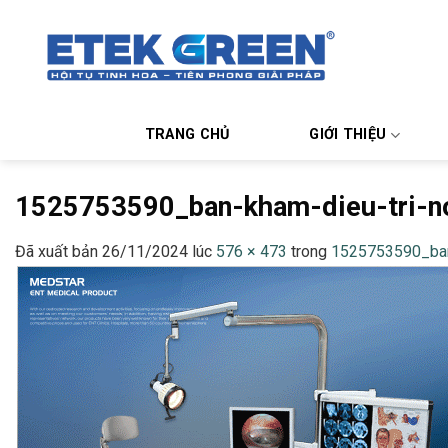
Chuyển
đến
nội
dung
TRANG CHỦ
GIỚI THIỆU
1525753590_ban-kham-dieu-tri-no
Đã xuất bản
26/11/2024
lúc
576 × 473
trong
1525753590_ban-