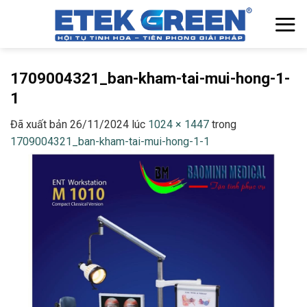
Chuyển
đến
nội
dung
1709004321_ban-kham-tai-mui-hong-1-
1
Đã xuất bản
26/11/2024
lúc
1024 × 1447
trong
1709004321_ban-kham-tai-mui-hong-1-1