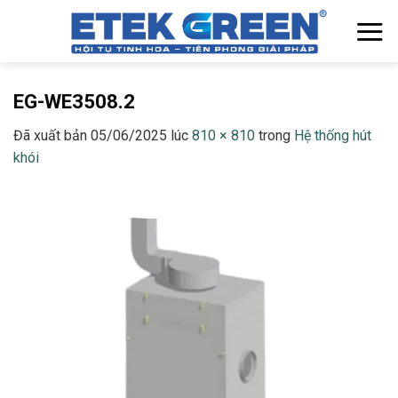
Chuyển
đến
nội
dung
EG-WE3508.2
Đã xuất bản
05/06/2025
lúc
810 × 810
trong
Hệ thống hút
khói