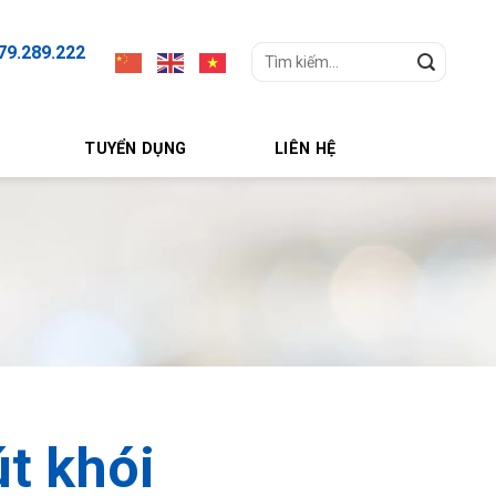
79.289.222
Search
for:
TUYỂN DỤNG
LIÊN HỆ
t khói