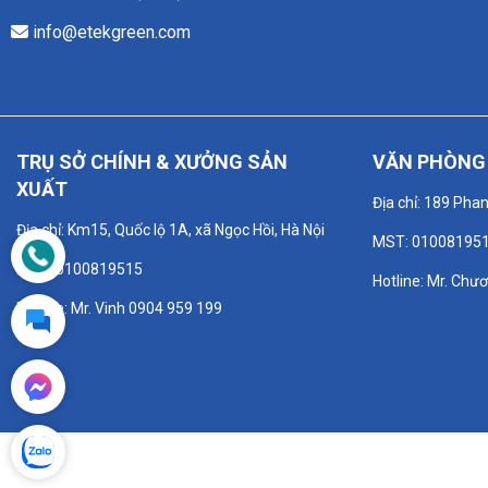
info@etekgreen.com
TRỤ SỞ CHÍNH & XƯỞNG SẢN
VĂN PHÒNG 
XUẤT
Địa chỉ: 189 Pha
Địa chỉ: Km15, Quốc lộ 1A, xã Ngọc Hồi, Hà Nội
MST: 01008195
MST: 0100819515
Hotline: Mr. Chư
Hotline: Mr. Vinh 0904 959 199