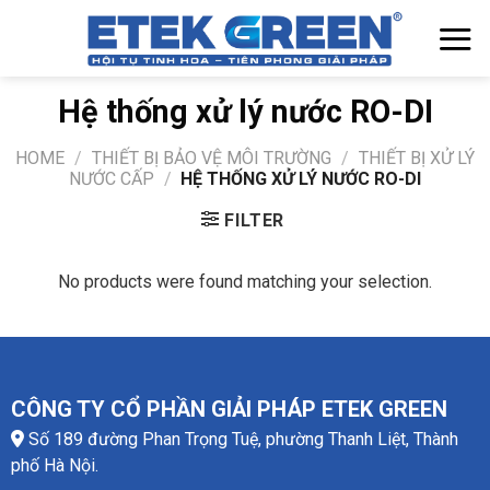
Chuyển
đến
nội
dung
Hệ thống xử lý nước RO-DI
HOME
/
THIẾT BỊ BẢO VỆ MÔI TRƯỜNG
/
THIẾT BỊ XỬ LÝ
NƯỚC CẤP
/
HỆ THỐNG XỬ LÝ NƯỚC RO-DI
FILTER
No products were found matching your selection.
CÔNG TY CỔ PHẦN GIẢI PHÁP ETEK GREEN
Số 189 đường Phan Trọng Tuệ, phường Thanh Liệt, Thành
phố Hà Nội.