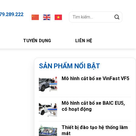
79.289.222
Search
for:
TUYỂN DỤNG
LIÊN HỆ
SẢN PHẨM NỔI BẬT
Mô hình cắt bổ xe VinFast VF5
Mô hình cắt bổ xe BAIC EU5,
có hoạt động
Thiết bị đào tạo hệ thống làm
mát