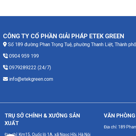
CÔNG TY CỔ PHẦN GIẢI PHÁP ETEK GREEN
Số 189 đường Phan Trọng Tuệ, phường Thanh Liệt, Thành phố
0904 959 199
0979289222 (24/7)
info@etekgreen.com
TRỤ SỞ CHÍNH & XƯỞNG SẢN
VĂN PHÒNG 
XUẤT
Địa chỉ: 189 Pha
Địa chỉ: Km15, Quốc lộ 1A, xã Ngọc Hồi, Hà Nội