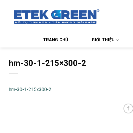
Chuyển
đến
nội
dung
TRANG CHỦ
GIỚI THIỆU
hm-30-1-215×300-2
hm-30-1-215x300-2