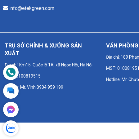
info@etekgreen.com
TRỤ SỞ CHÍNH & XƯỞNG SẢN
VĂN PHÒNG 
XUẤT
Địa chỉ: 189 Pha
Địa chỉ: Km15, Quốc lộ 1A, xã Ngọc Hồi, Hà Nội
MST: 01008195
MST: 0100819515
Hotline: Mr. Chư
Hotline: Mr. Vinh 0904 959 199