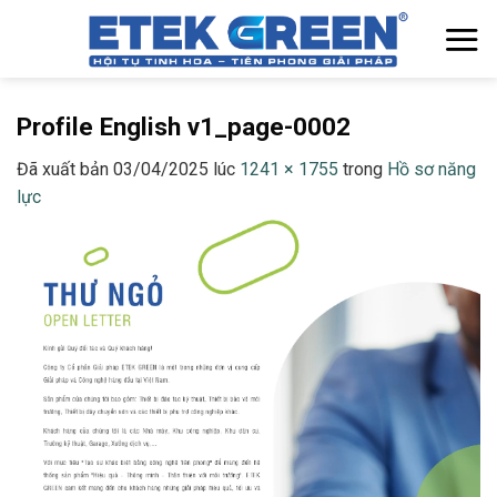
Chuyển
đến
nội
dung
Profile English v1_page-0002
Đã xuất bản
03/04/2025
lúc
1241 × 1755
trong
Hồ sơ năng
lực