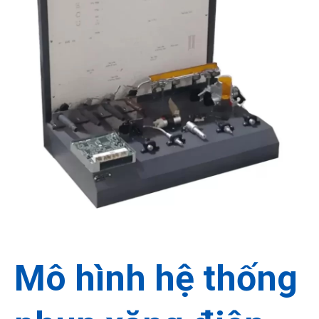
Miễn phí
30 Ngày
Hướng dẫn
Mô hình hệ thống
Vận chuyển và lắp đặt
Đổi trả hàng
Lắp đặt sử dụng