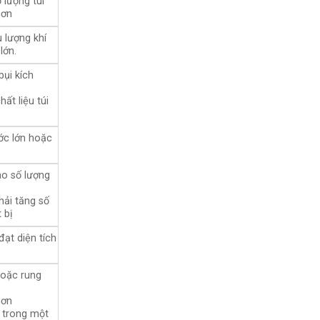
 lượng túi
hơn
 lượng khí
lớn.
bụi kích
ất liệu túi
ước lớn hoặc
ào số lượng
hải tăng số
 bị
đạt diện tích
hoặc rung
hơn
 trong một