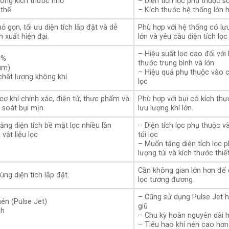
trong kích thước nhỏ
– Diện tích lọc phụ thuộc số
 thế
– Kích thước hệ thống lớn 
ỏ gọn, tối ưu diện tích lắp đặt và dễ
Phù hợp với hệ thống có lưu
 xuất hiện đại.
lớn và yêu cầu diện tích lọc 
– Hiệu suất lọc cao đối với 
9%
thước trung bình và lớn
 µm)
– Hiệu quả phụ thuộc vào ch
chất lượng không khí
lọc
cơ khí chính xác, điện tử, thực phẩm và
Phù hợp với bụi có kích th
soát bụi mịn.
lưu lượng khí lớn.
tăng diện tích bề mặt lọc nhiều lần
– Diện tích lọc phụ thuộc v
vật liệu lọc
túi lọc
– Muốn tăng diện tích lọc p
lượng túi và kích thước thiết
Cần không gian lớn hơn để 
ùng diện tích lắp đặt.
lọc tương đương.
– Cũng sử dụng Pulse Jet 
én (Pulse Jet)
giũ
nh
– Chu kỳ hoàn nguyên dài 
– Tiêu hao khí nén cao hơn