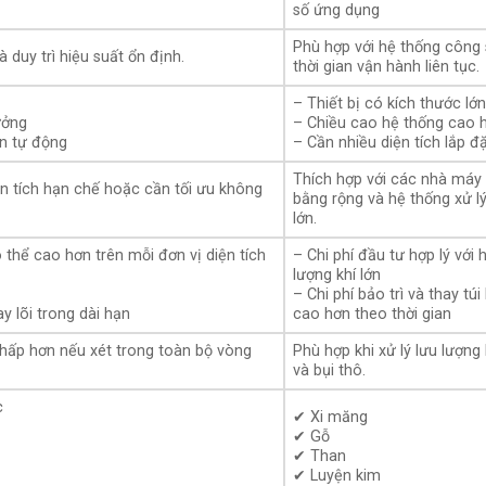
số ứng dụng
Phù hợp với hệ thống công 
 duy trì hiệu suất ổn định.
thời gian vận hành liên tục.
– Thiết bị có kích thước lớ
ưởng
– Chiều cao hệ thống cao 
ền tự động
– Cần nhiều diện tích lắp đ
Thích hợp với các nhà máy
n tích hạn chế hoặc cần tối ưu không
bằng rộng và hệ thống xử lý
lớn.
 thể cao hơn trên mỗi đơn vị diện tích
– Chi phí đầu tư hợp lý với 
lượng khí lớn
– Chi phí bảo trì và thay túi
ay lõi trong dài hạn
cao hơn theo thời gian
thấp hơn nếu xét trong toàn bộ vòng
Phù hợp khi xử lý lưu lượng 
và bụi thô.
c
✔ Xi măng
✔ Gỗ
✔ Than
✔ Luyện kim