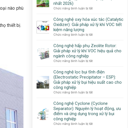
Phòng
nhất 2026)
công
Kỹ
Loại nào phù
ở
Chức năng bình luận bị tắt
nghệ
Thuật
Tổng
và
Công
hợp
Công nghệ oxy hóa xúc tác (Catalytic
giải
Nghệ
các
Oxidizer): Giải pháp xử lý khí VOC tiết
pháp
họ thiết bị.
quy
toàn
kiệm năng lượng
chuẩn
diện
ở
Chức năng bình luận bị tắt
môi
cho
Công
trường
doanh
nghệ
Công nghệ hấp phụ Zeolite Rotor:
doanh
nghiệp
oxy
Giải pháp xử lý khí VOC hiệu quả cho
nghiệp
hóa
ngành công nghiệp
cần
xúc
ở
Chức năng bình luận bị tắt
biết
tác
Công
(Cập
(Catalytic
nghệ
Công nghệ lọc bụi tĩnh điện
nhật
Oxidizer):
hấp
mới
(Electrostatic Precipitator – ESP):
Giải
phụ
nhất
Giải pháp xử lý bụi hiệu suất cao cho
pháp
Zeolite
2026)
công nghiệp
xử
Rotor:
ở
Chức năng bình luận bị tắt
lý
Giải
Công
khí
pháp
nghệ
VOC
Công nghệ Cyclone (Cyclone
xử
lọc
tiết
Separator): Nguyên lý hoạt động, ưu
lý
bụi
kiệm
điểm và ứng dụng trong xử lý bụi
khí
tĩnh
năng
công nghiệp
VOC
điện
lượng
ở
Chức năng bình luận bị tắt
hiệu
(Electrostatic