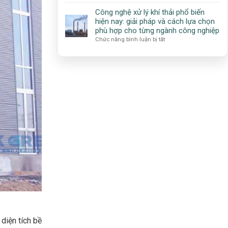
Công
quả
Precipitator
nghệ
cho
Công nghệ xử lý khí thải phổ biến
–
Cyclone
ngành
hiện nay: giải pháp và cách lựa chọn
ESP):
(Cyclone
công
phù hợp cho từng ngành công nghiệp
Giải
Separator):
nghiệp
ở
Chức năng bình luận bị tắt
pháp
Nguyên
Công
xử
lý
nghệ
lý
hoạt
xử
bụi
động,
lý
hiệu
ưu
khí
suất
điểm
thải
cao
và
phổ
cho
ứng
biến
công
dụng
hiện
nghiệp
trong
nay:
xử
giải
lý
pháp
bụi
và
công
cách
nghiệp
lựa
chọn
phù
hợp
cho
từng
 diện tích bề
ngành