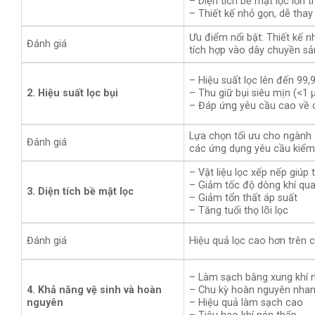
– Diện tích bề mặt lọc lớn 
– Thiết kế nhỏ gọn, dễ thay
Ưu điểm nổi bật: Thiết kế nh
Đánh giá
tích hợp vào dây chuyền sản
– Hiệu suất lọc lên đến 99,
2. Hiệu suất lọc bụi
– Thu giữ bụi siêu mịn (<1
– Đáp ứng yêu cầu cao về 
Lựa chọn tối ưu cho ngành 
Đánh giá
các ứng dụng yêu cầu kiểm 
– Vật liệu lọc xếp nếp giúp 
– Giảm tốc độ dòng khí qua 
3. Diện tích bề mặt lọc
– Giảm tổn thất áp suất
– Tăng tuổi thọ lõi lọc
Đánh giá
Hiệu quả lọc cao hơn trên c
– Làm sạch bằng xung khí n
4. Khả năng vệ sinh và hoàn
– Chu kỳ hoàn nguyên nha
nguyên
– Hiệu quả làm sạch cao