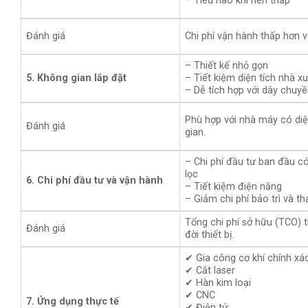
– Tiêu hao khí nén thấp
Đánh giá
Chi phí vận hành thấp hơn và
– Thiết kế nhỏ gọn
5. Không gian lắp đặt
– Tiết kiệm diện tích nhà x
– Dễ tích hợp với dây chuy
Phù hợp với nhà máy có diệ
Đánh giá
gian.
– Chi phí đầu tư ban đầu có
lọc
6. Chi phí đầu tư và vận hành
– Tiết kiệm điện năng
– Giảm chi phí bảo trì và th
Tổng chi phí sở hữu (TCO) 
Đánh giá
đời thiết bị.
✔ Gia công cơ khí chính xá
✔ Cắt laser
✔ Hàn kim loại
✔ CNC
7. Ứng dụng thực tế
✔ Điện tử