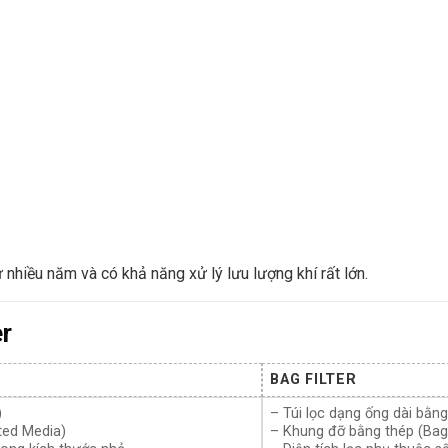
nhiều năm và có khả năng xử lý lưu lượng khí rất lớn.
er
BAG FILTER
)
– Túi lọc dạng ống dài bằng
ated Media)
– Khung đỡ bằng thép (Bag