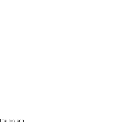
công
nghiệp
 túi lọc, còn