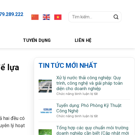
79.289.222
Search
for:
TUYỂN DỤNG
LIÊN HỆ
TIN TỨC MỚI NHẤT
để lựa
Xử lý nước thải công nghiệp: Quy
trình, công nghệ và giải pháp toàn
diện cho doanh nghiệp
ở
Chức năng bình luận bị tắt
Xử
lý
Tuyển dụng: Phó Phòng Kỹ Thuật
nước
Công Nghệ
thải
ở
Chức năng bình luận bị tắt
ả hai đều có
công
Tuyển
nghiệp:
uyên lý hoạt
dụng:
Tổng hợp các quy chuẩn môi trường
Quy
Phó
doanh nghiệp cần biết (Cập nhật mới
trình,