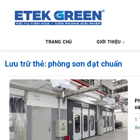
Chuyển
đến
nội
dung
TRANG CHỦ
GIỚI THIỆU
Lưu trữ thẻ:
phòng sơn đạt chuẩn
Ph
nâ
1.
Xe