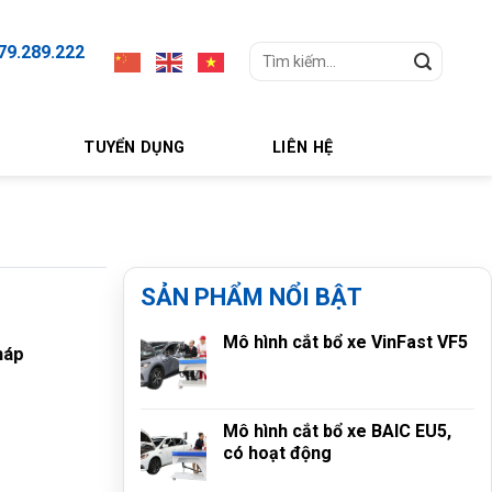
79.289.222
Search
for:
TUYỂN DỤNG
LIÊN HỆ
SẢN PHẨM NỔI BẬT
Mô hình cắt bổ xe VinFast VF5
háp
Mô hình cắt bổ xe BAIC EU5,
có hoạt động