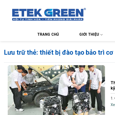
Chuyển
đến
nội
dung
TRANG CHỦ
GIỚI THIỆU
Lưu trữ thẻ:
thiết bị đào tạo bảo trì cơ
Th
kỹ
1.
Xe