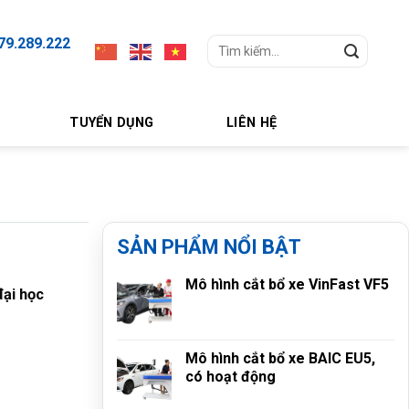
79.289.222
Search
for:
TUYỂN DỤNG
LIÊN HỆ
SẢN PHẨM NỔI BẬT
Mô hình cắt bổ xe VinFast VF5
đại học
Mô hình cắt bổ xe BAIC EU5,
có hoạt động