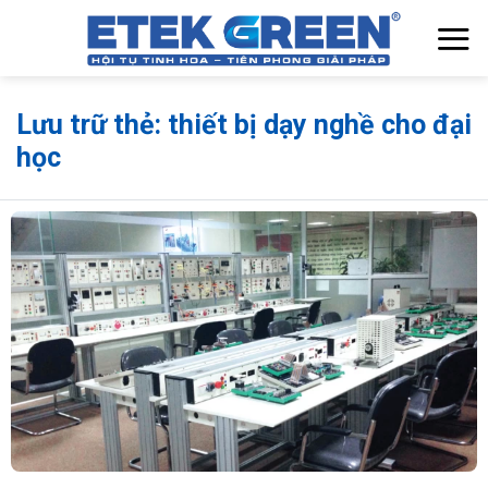
Chuyển
đến
nội
dung
Lưu trữ thẻ:
thiết bị dạy nghề cho đại
học