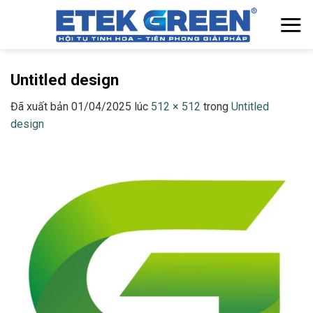
Chuyển
đến
nội
dung
Untitled design
Đã xuất bản
01/04/2025
lúc
512 × 512
trong
Untitled
design