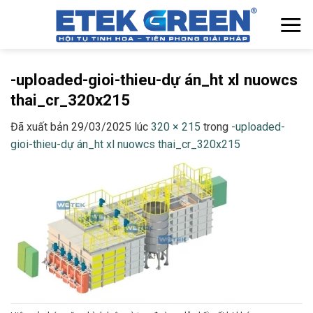
Chuyển
đến
nội
dung
-uploaded-gioi-thieu-dự án_ht xl nuowcs
thai_cr_320x215
Đã xuất bản
29/03/2025
lúc
320 × 215
trong
-uploaded-
gioi-thieu-dự án_ht xl nuowcs thai_cr_320x215